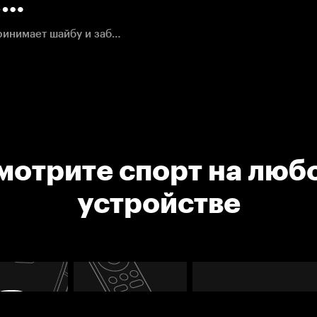
.
Микко Рантанен в окружении двух игроков Кэнакс принимает шайбу и забрасывает четвертый раз в сезоне
мотрите спорт на люб
устройстве