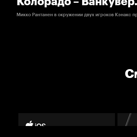
Колорадо – Ванкувер
12.11.2021. НХЛ
С