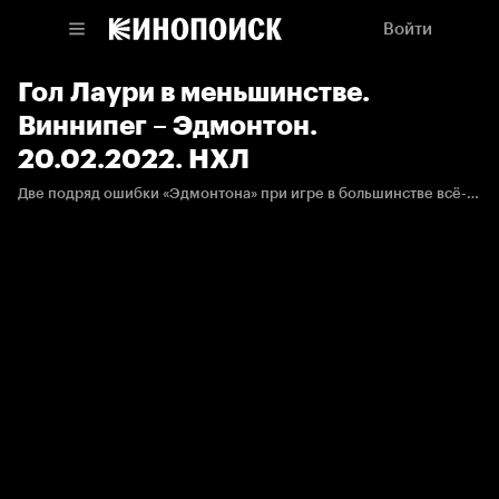
Войти
Гол Лаури в меньшинстве.
Виннипег – Эдмонтон.
20.02.2022. НХЛ
Две подряд ошибки «Эдмонтона» при игре в большинстве всё-таки привели к пропущенной шайбе. Адам Лаури убежал один на один и переиграл Коскинена.