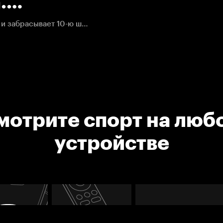
.
Кирилл Капризов оформляет первый хет-трик в НХЛ и забрасывает 10-ю шайбу в сезоне!
мотрите спорт на люб
устройстве