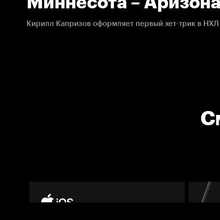
Миннесота – Аризона
13.03.2021. НХЛ
С