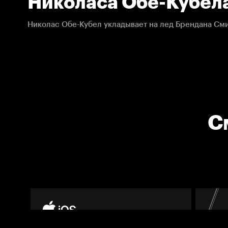
Николаса Обе-Кубел
Филадельфия – Рейн
26.03.2021. НХЛ
С