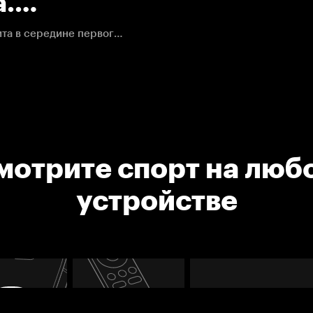
а.
джерс.
Николас Обе-Кубел укладывает на лед Брендана Смита в середине первого периода
мотрите спорт на люб
устройстве