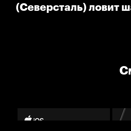
(Северсталь) ловит 
С