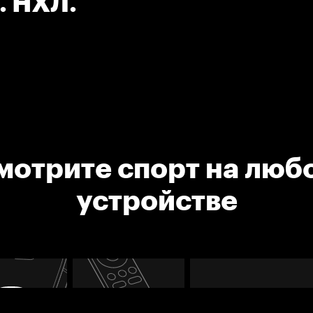
. НХЛ.
мотрите спорт на люб
устройстве