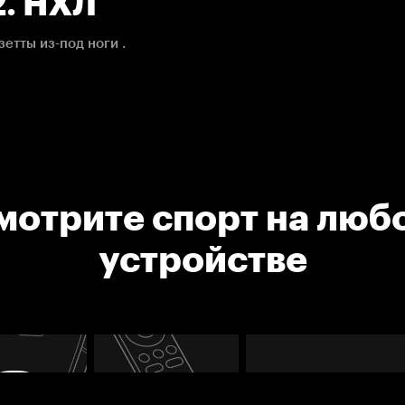
2. НХЛ
етты из-под ноги .
мотрите спорт на люб
устройстве