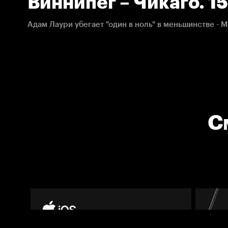
Виннипег – Чикаго. 1
НХЛ
С