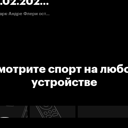
5.02.2022.
Адам Лаури убегает "один в ноль" в меньшинстве - Марк-Андре Флери оставляет гостей в игре
мотрите спорт на люб
устройстве