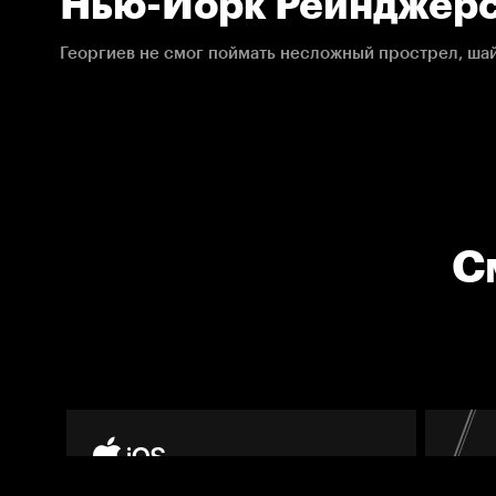
Нью-Йорк Рейнджерс
11.01.2022. НХЛ
С