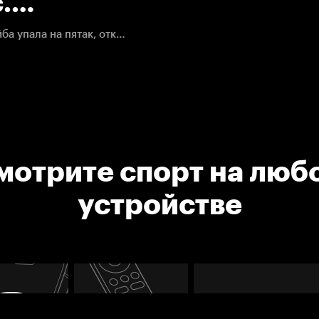
.
Георгиев не смог поймать несложный прострел, шайба упала на пятак, откуда ее отправил в ворота Лизотт.
мотрите спорт на люб
устройстве