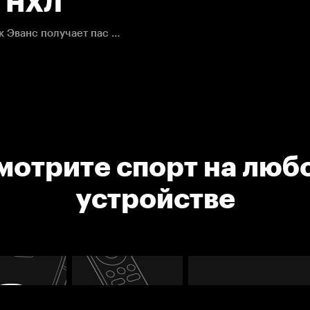
. НХЛ
«Вашингтон» не может вывести шайбу из зоны, Джейк Эванс получает пас прямо перед воротами и пробивает Самсонова.
мотрите спорт на люб
устройстве