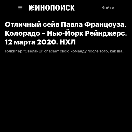
Войти
Отличный сейв Павла Францоуза.
Колорадо – Нью-Йорк Рейнджерс.
12 марта 2020. НХЛ
Голкипер "Эвеланш" спасает свою команду после того, как шайба застревает под его щитком в результате броска Каапо Какко