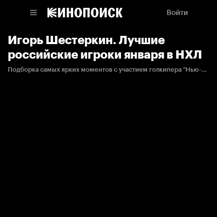
Войти
Игорь Шестеркин. Лучшие
российские игроки января в НХЛ
Подборка самых ярких моментов с участием голкипера "Нью-Йорк Рейнджерс" Игоря Шестеркина, признанного одним из трех лучших российских игроков января в Национальной Хоккейной Лиге.