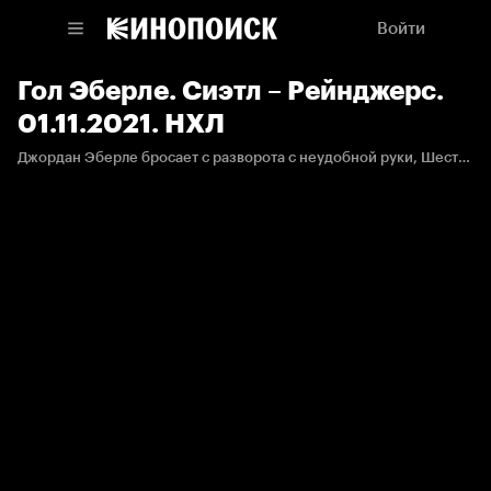
Войти
Гол Эберле. Сиэтл – Рейнджерс.
01.11.2021. НХЛ
Джордан Эберле бросает с разворота с неудобной руки, Шестеркин, похоже, не ожидал броска и вынужден капитулировать.