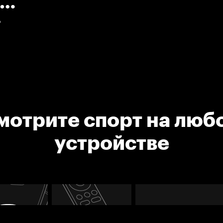
"
мотрите спорт на люб
устройстве