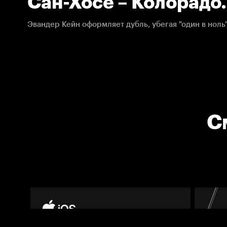
Сан-Хосе – Колорадо.
04.05.2021. НХЛ
Эвандер Кейн оформляет дубль, убегая "один в ноль
С