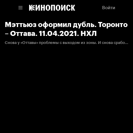
Войти
Мэттьюз оформил дубль. Торонто
– Оттава. 11.04.2021. НХЛ
Снова у «Оттавы» проблемы с выходом из зоны. И снова сработала связка Марнер - Мэттьюз, и последний с острого угла забрасывает вторую шайбу в этом матче.