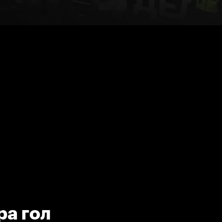
а гол