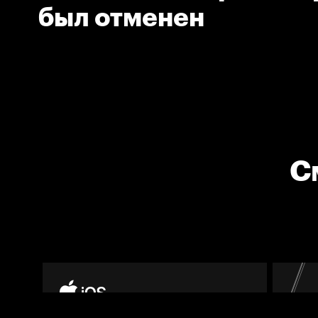
был отменен
С