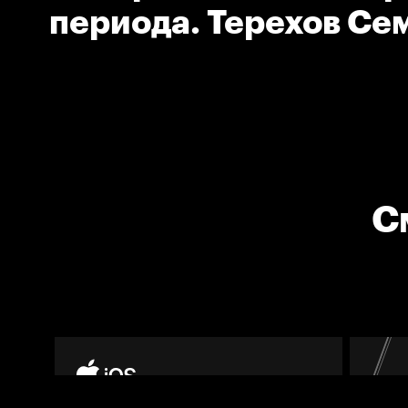
периода. Терехов Се
Барс)
С