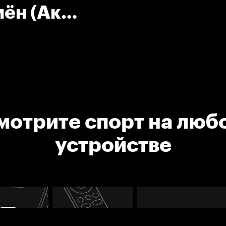
мён (Ак
мотрите спорт на люб
устройстве