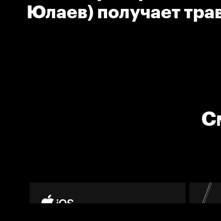
Юлаев) получает тра
льду
С