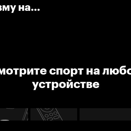
вму на
мотрите спорт на люб
устройстве