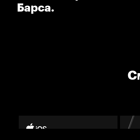
Барса.
С