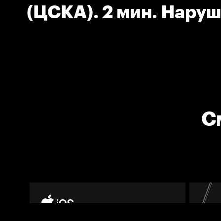
(ЦСКА). 2 мин. Нару
численного состава.
С