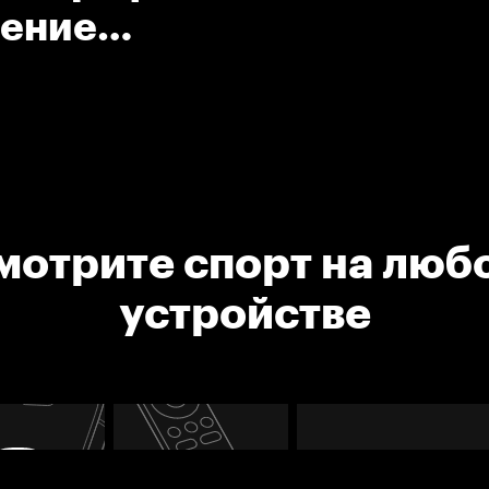
шение
мотрите спорт на люб
устройстве