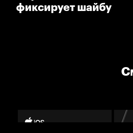
фиксирует шайбу
С