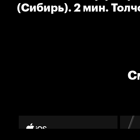
(Сибирь). 2 мин. Толч
клюшкой.
С