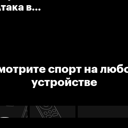
така в
.
мотрите спорт на люб
устройстве