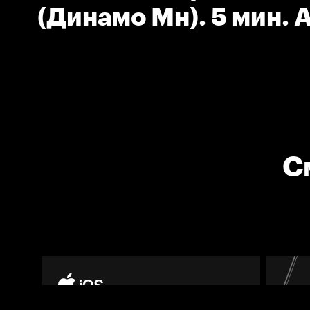
(Динамо Мн). 5 мин. А
область головы и шеи
С