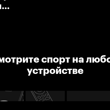
л
мотрите спорт на люб
устройстве