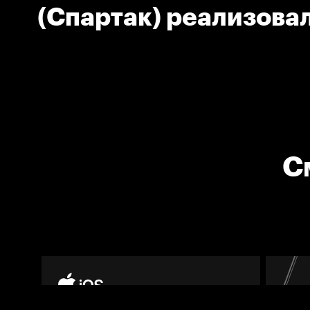
(Спартак) реализова
большинство
С