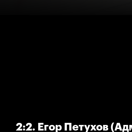
2:2. Егор Петухов (А