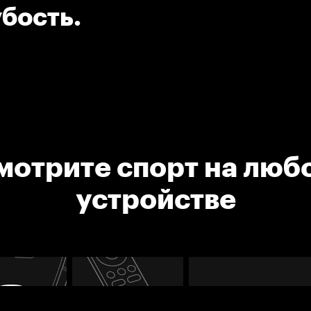
убость.
мотрите спорт на люб
устройстве