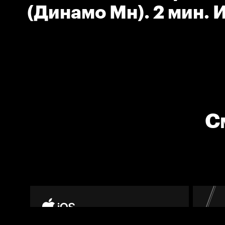
(Динамо Мн). 2 мин. 
высоко поднятой клю
С