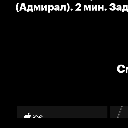
(Адмирал). 2 мин. За
соперника клюшкой.
С