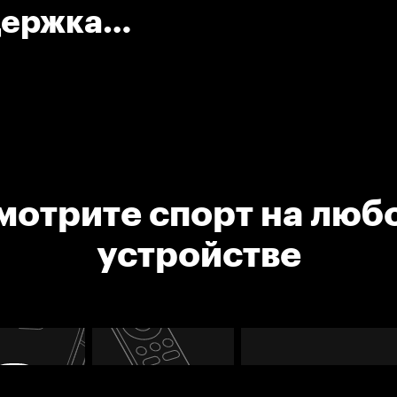
держка
мотрите спорт на люб
устройстве