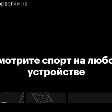
орвегии на
мотрите спорт на люб
устройстве