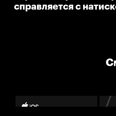
справляется с натис
соперника
С