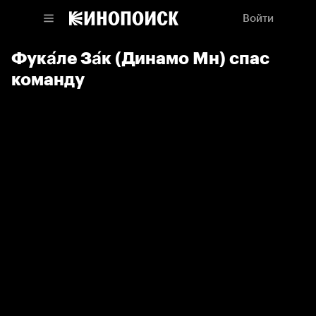
Войти
Фука́ле За́к (Динамо Мн) спас
команду