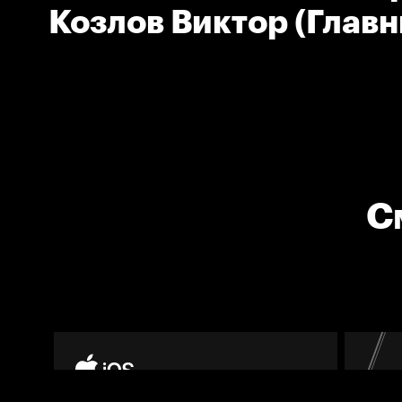
Козлов Виктор (Глав
тренер команды Сала
Юлаев)
С