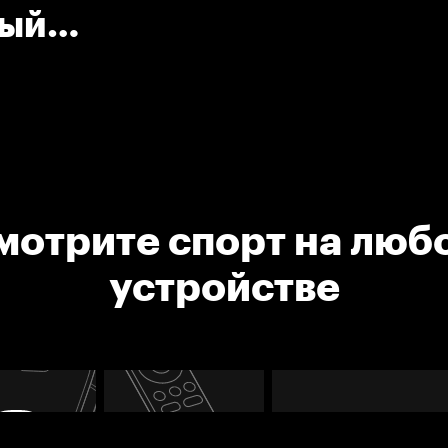
ный
ват
мотрите спорт на люб
устройстве