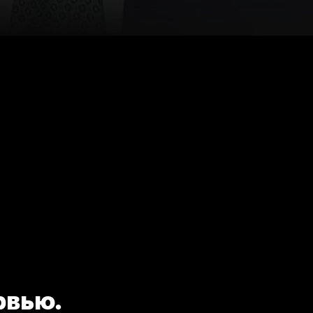
рвью.