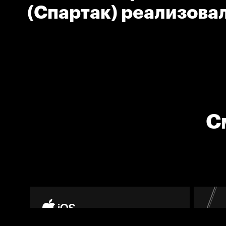
(Спартак) реализова
большинство
С