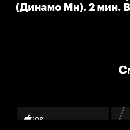
(Динамо Мн). 2 мин. 
шайбы.
С