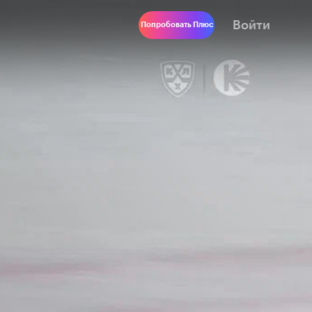
Войти
Попробовать Плюс