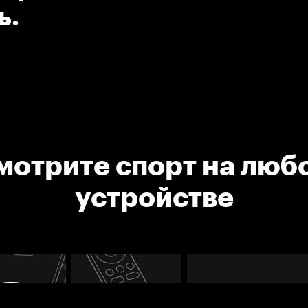
ь.
мотрите спорт на люб
устройстве