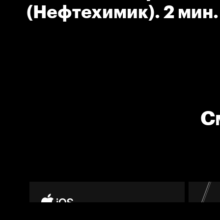
(Нефтехимик). 2 мин.
клюшкой.
С