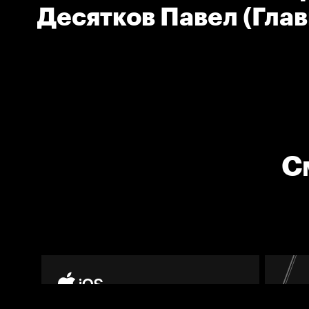
Десятков Павел (Гла
тренер команды Витя
С