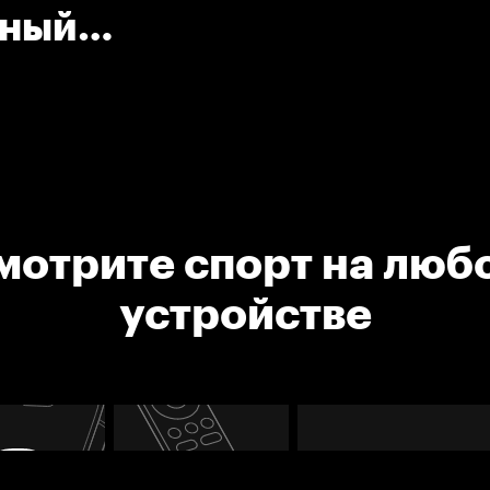
вный
зь)
мотрите спорт на люб
устройстве