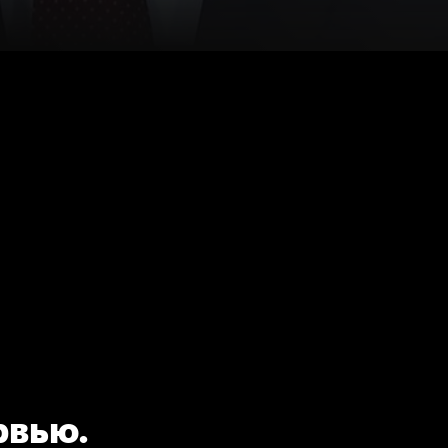
рвью.