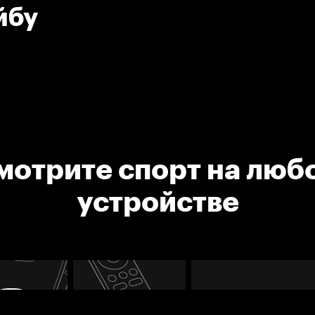
йбу
мотрите спорт на люб
устройстве