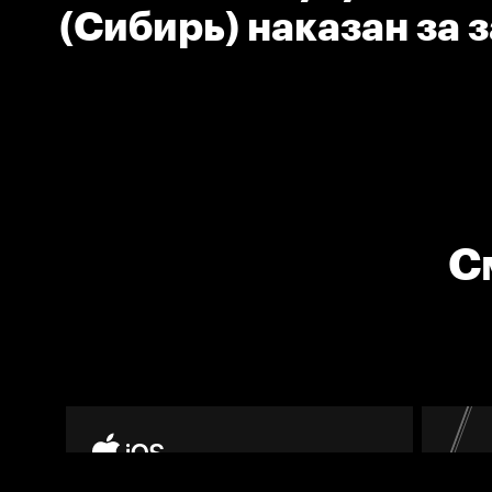
(Сибирь) наказан за 
соперника клюшкой
С