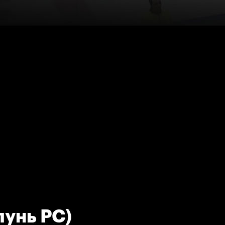
унь РС)