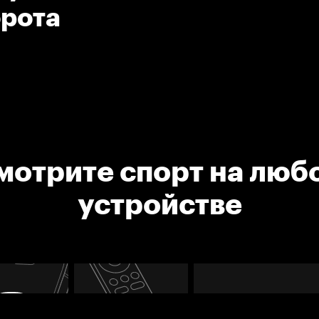
орота
мотрите спорт на люб
устройстве