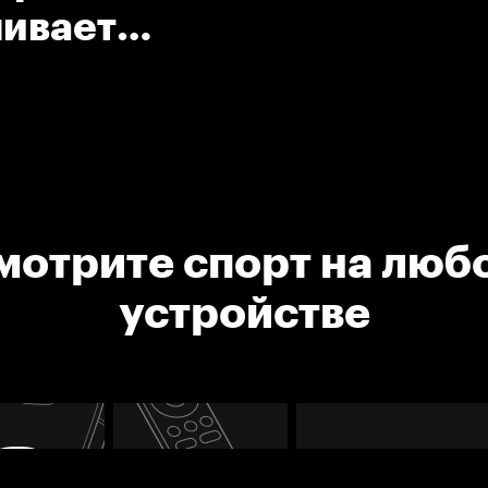
чивает
 команды
мотрите спорт на люб
устройстве