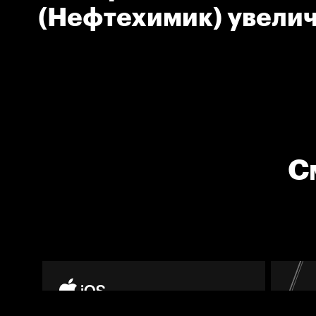
(Нефтехимик) увели
преимущество своей
С