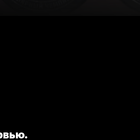
рвью.