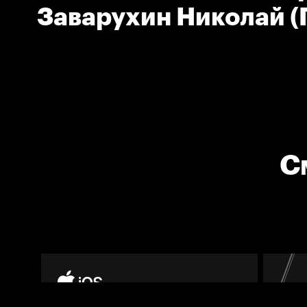
Заварухин Николай (
тренер команды
Автомобилист)
С