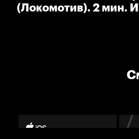
(Локомотив). 2 мин. 
высоко поднятой клю
С