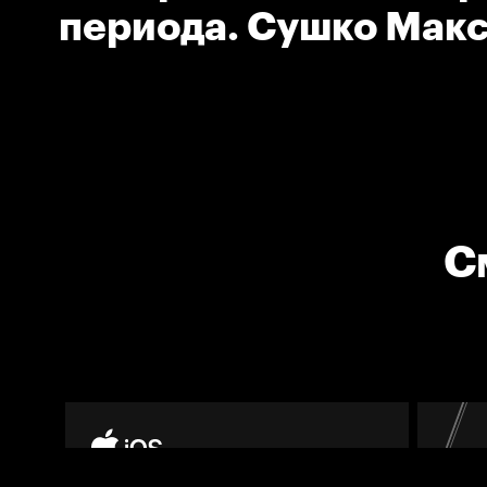
периода. Сушко Мак
(Нефтехимик)
С