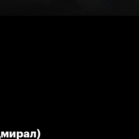
дмирал)