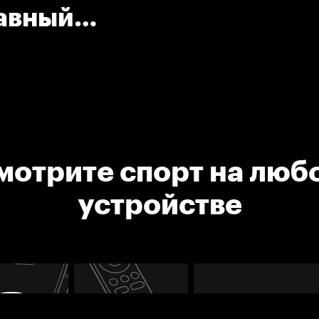
лавный
арс)
мотрите спорт на люб
устройстве