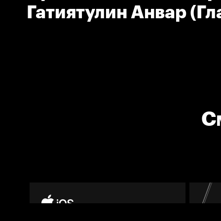
Гатиятулин Анвар (Г
тренер команды Ак Б
С