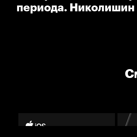
периода. Николишин
(Нефтехимик)
С