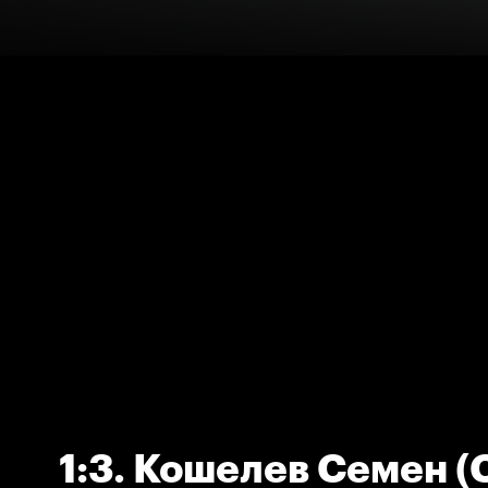
1:3. Кошелев Семен (