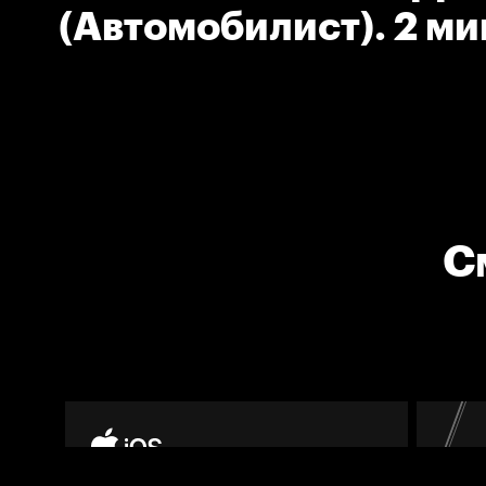
(Автомобилист). 2 ми
высоко поднятой клю
С