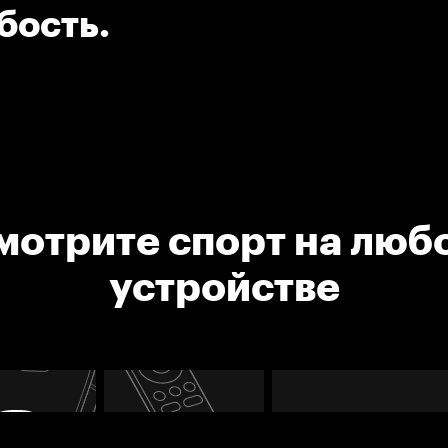
бость.
мотрите спорт на люб
устройстве