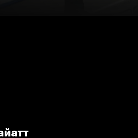
айатт